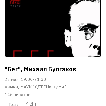
"Бег", Михаил Булгаков
22 мая, 19:00-21:30
Химки, МАУК "ХДТ "Наш дом"
146 билетов
14+
Театр