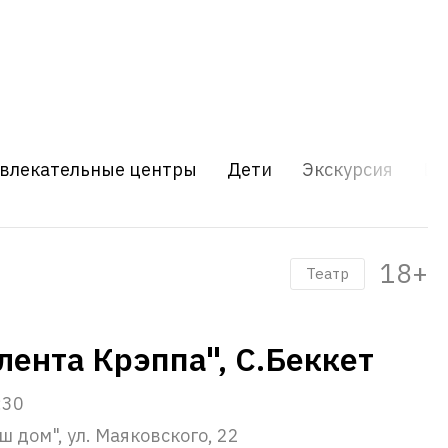
влекательные центры
Дети
Экскурсия
Шо
18+
Театр
лента Крэппа", С.Беккет
:30
 дом", ул. Маяковского, 22